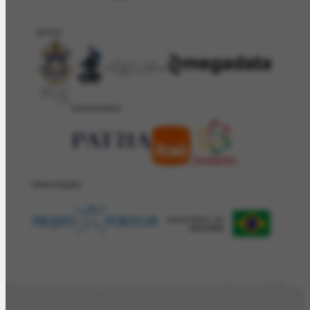
APOIO
PATROCÍNIO
REALIZAÇÂO