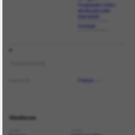
Foi grande o êxito
alcançado pela
exposição
ARTIGO DE PERIÓDICO
Portinari
ARTIGO DE PERIÓDICO
Taxonomia
França
É parte de
LOCAL
Similares
LOCAL
LOCAL