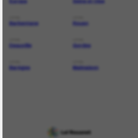
Europa
Seine et Oise
LOCAL
LOCAL
Barbentane
Rouen
LOCAL
LOCAL
Deauville
Gordes
LOCAL
LOCAL
Barèges
Malmaison