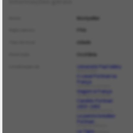
Informações gerais
Montpellier
Nome
FRA
Sigla (abrev.)
cidade
Tipo de local
Occitânia
Descrição
Université Paul Valéry
Localização de
ORGANIZAÇÃO
O casal Portinari na
França
FOTOGRAFIA HISTÓRICA
Viagem à França
FOTOGRAFIA HISTÓRICA
Candido Portinari:
1903-1962
LIVROS SOBRE O ARTISTA
Le peintre brésilien
Portinari...
ARTIGO DE PERIÓDICO
Le Tigre
PERIÓDICO