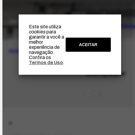
O Artista
Projeto Portin
Este site utiliza
cookies
para
garantir a você a
melhor
ACEITAR
experiência de
BUSCA
navegação.
Confira os
Termos de Uso
.
LOC-344
Montpellier