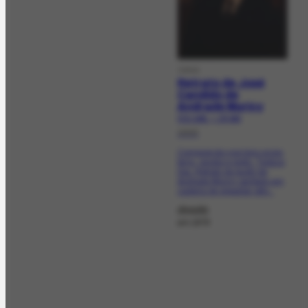
OBRA
Retrato de José
Candido de
Andrade Muricy
FCO-1091 | CR-263
1932
Composição nos tons ocres,
terra, verdes e preto. Textura
lisa. Retrato de busto de
Andrade Muricy sentado em
cadeira de espaldar alto...
doada
em 1979