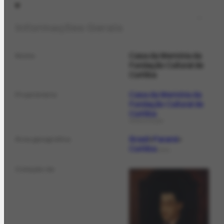
Informações Gerais
Casa da Memória da
Nome
Fundação Cultural de
Curitiba
Casa da Memória da
Proprietário
Fundação Cultural de
Curitiba
ORGANIZAÇÃO
Brasil
Paraná
Área geográfica
Curitiba
LOCAL
Coleção de