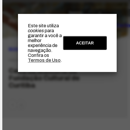
O Artista
Projeto Portin
Este site utiliza
cookies
para
garantir a você a
melhor
ACEITAR
experiência de
BUSCA
navegação.
Confira os
Termos de Uso
.
COL-913
Casa da Memória da
Fundação Cultural de
Curitiba