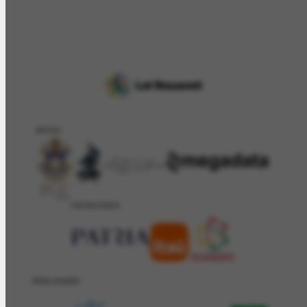
APOIO
PATROCÍNIO
REALIZAÇÂO