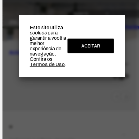
O Artista
Projeto Portin
Este site utiliza
cookies
para
garantir a você a
melhor
ACEITAR
experiência de
BUSCA
navegação.
Confira os
Termos de Uso
.
LOC-689
Vigo