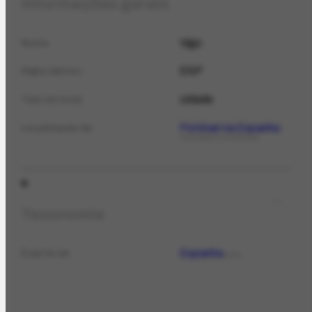
Informações gerais
Vigo
Nome
ESP
Sigla (abrev.)
cidade
Tipo de local
Portinari na Espanha
Localização de
FOTOGRAFIA HISTÓRICA
Taxonomia
Espanha
É parte de
LOCAL