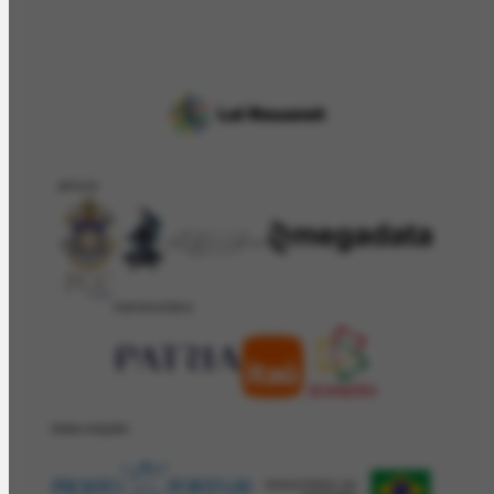
APOIO
PATROCÍNIO
REALIZAÇÂO