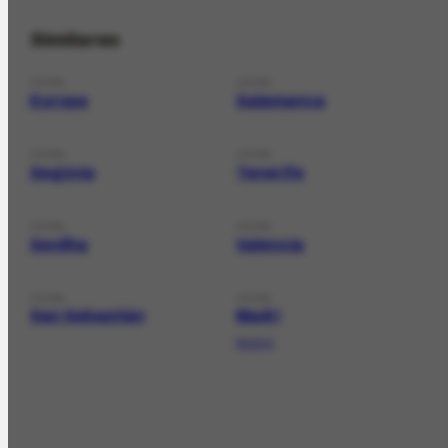
Similares
LOCAL
LOCAL
Europa
Salamanca
LOCAL
LOCAL
Segóvia
Tenerife
LOCAL
LOCAL
Sevilha
Valencia
LOCAL
LOCAL
San Sebastián
Madri
Madrid