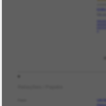
CORRE
CO-504.
[19-1
Agrade
aprese
escrev
o.
V
Relações / Papéis
Um Sé
Papel
Pintu