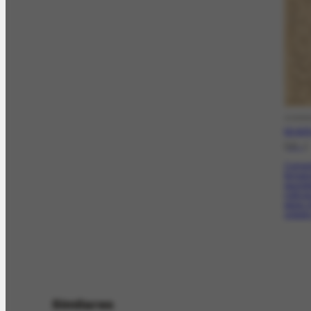
CORRE
CO-3173
[19--]
Coment
temper
paulist
notícia
pelas 
cidade 
Similares