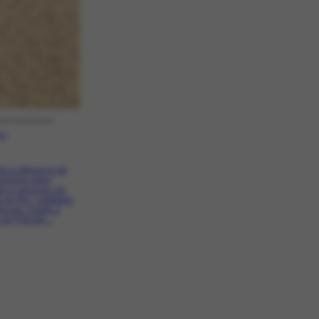
SPONDÊNCIA
.1
a a diferença de
amento entre
as e cariocas. Dá
s do Rio, castigado
chuvas. Elogia a
de Friburgo....