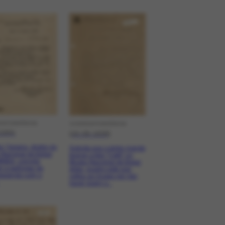
SPONDÊNCIA
CORRESPONDÊNCIA
/1954
[16-08-1938]
 Teixeira, diretor do
Solicita que o pintor mande
Nacional de Belas
buscar a tela "Café" no
MNBA, convida
Museu Nacional de Belas
ri a participar de
Artes, quadro este que
posição com o
voltou ao museu por não
haver quem o...