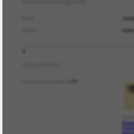
Informações gerais
Oswal
Nome
masc
Gênero
Descritores
Pessoa mencionada em
103
FOTOG
Expo
Port
Naci