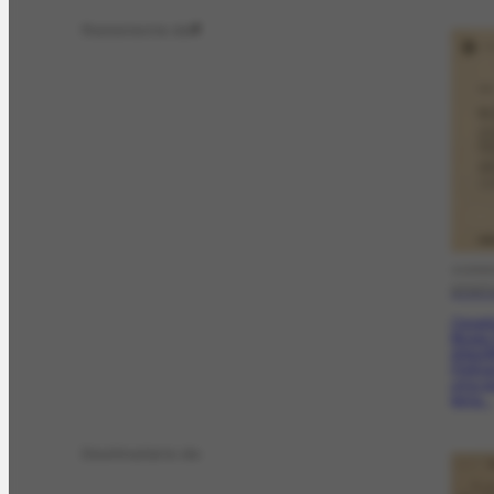
Remetente de
2
CORRE
07/07
Osvaldo
Museu 
Artes/
Portina
uma ex
tema...
Destinatário de