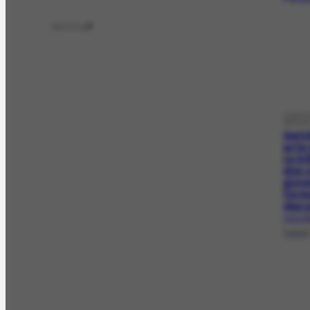
Autoria
2
LIVRO
GERAI
Getú
arte 
(a in
dos 
gove
form
das 
LAG-34
[1940