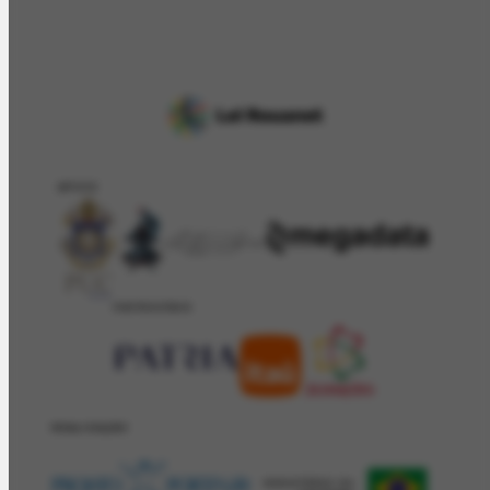
APOIO
PATROCÍNIO
REALIZAÇÂO