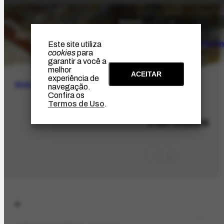
O Artista
Projeto Portin
Este site utiliza
cookies
para
garantir a você a
melhor
ACEITAR
experiência de
BUSCA
navegação.
Confira os
Termos de Uso
.
PES-8154
Iran Souza