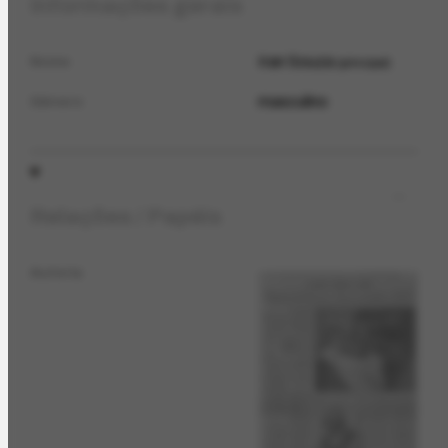
Informações gerais
Iran Souza
Nome
principal
masculino
Gênero
Relações / Papéis
Autoria