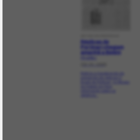
ARTIGO DE PERIÓDICO
Réplicas de
Portinari chegam
amanhã a Belém
PR-10765.1
[28-04-1998]
Noticia a inauguração da
exposição de réplicas O
Brasil de Portinari, no Museu
do Estado do Pará,
informando sobre os
objetivos...