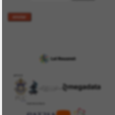
enviar
APOIO
PATROCÍNIO