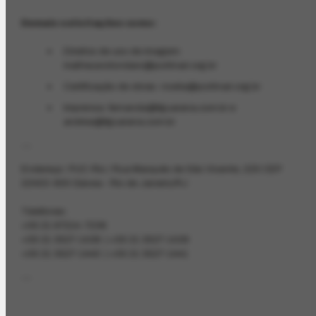
Demais solicitações como:
Direitos de uso de imagem:
matheusrotondaro@portinari.org.br
Certificação de obras: noelia@portinari.org.br
Imprensa: fernanda@fguarana.com.br e
andrea@fguarana.com.br
---
Endereço: PUC-Rio / Rua Marquês de São Vicente, 225 CEP
22453-900 Gávea - Rio de Janeiro/RJ
Telefones: ‎
+55 21 97214-7238
+55 21 3527-1438 | +55 21 3527-1439
+55 21 3527-1440 | +55 21 3527-1441
---