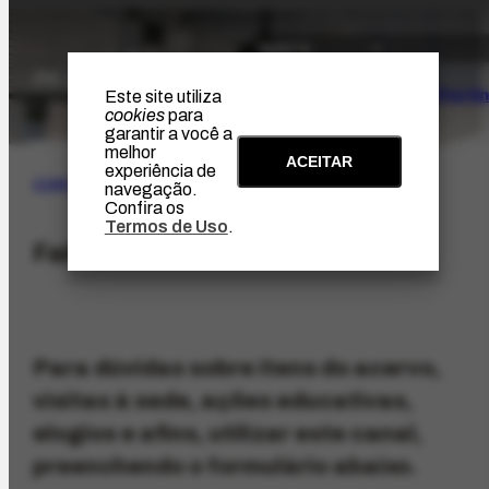
O Artista
Projeto Portin
Este site utiliza
cookies
para
garantir a você a
melhor
ACEITAR
experiência de
CONTATO
navegação.
Confira os
Termos de Uso
.
Fale conosco
Para dúvidas sobre itens do acervo,
visitas à sede, ações educativas,
elogios e afins, utilizar este canal,
preenchendo o formulário abaixo.