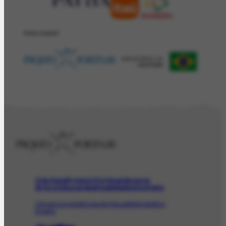
REALIZAÇÂO
O Artista
Projeto Portinari
Acervo
Arte e Educação
Atualidades
Contato
Obras
Iconográfico
AudioVisual
Bibliográfico
Evento