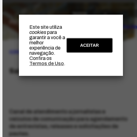
O Artista
Projeto Portin
Este site utiliza
cookies
para
garantir a você a
melhor
ACEITAR
experiência de
CONTATO
navegação.
Confira os
Termos de Uso
.
Sala de Imprensa
Canal de atendimento a jornalistas e
veículos de comunicação para agendamento
de entrevistas, releases e solicitações de
pautas.