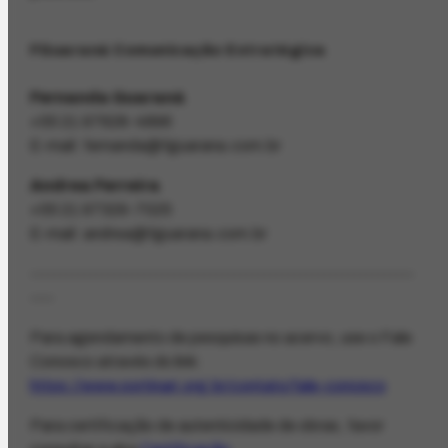
FGuaraná Comunicação Estratégica
Fernanda Guaraná
+55 21 97628-4896
E-mail: fernanda@fguarana.com.br
Andrea Ferreira
+55 21 97329-7025
E-mail: andrea@fguarana.com.br
----------------------------------------------------------------
----
Para agendamento de pesquisas no acervo, use o Fale
Conosco através do link:
https://www.portinari.org.br/contato/fale-conosco
Para certificação de autenticidade de obras, favor