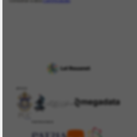
consultar a aba
Certificação
.
APOIO
PATROCÍNIO