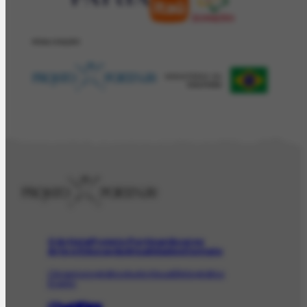
REALIZAÇÂO
O Artista
Projeto Portinari
Acervo
Arte e Educação
Atualidades
Contato
Obras
Iconográfico
AudioVisual
Bibliográfico
Evento