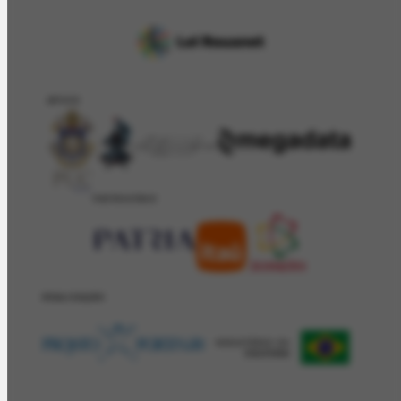
APOIO
PATROCÍNIO
REALIZAÇÂO