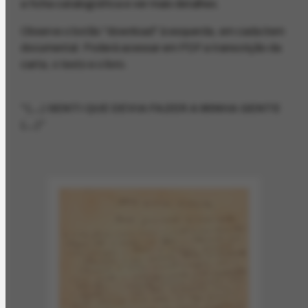
a ficha catalográfica e ver mais detalhes.
Observe o botão "download" à esquerda, em cada item
documental. Poderá acessar em PDF a transcrição da
carta, o texto e o livro.
"(...) SENTI QUE DEVIA FAZER A MINHA GENTE
(...)"