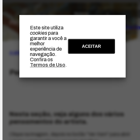
O Artista
Projeto Portin
Este site utiliza
cookies
para
garantir a você a
melhor
ACEITAR
experiência de
O ARTISTA
navegação.
Confira os
Termos de Uso
.
Pensamentos de Portinari
Nesta seção, veja alguns dos vários
pensamentos
do artista.
Clique na imagem, depois no botão "Ver Item" para abrir