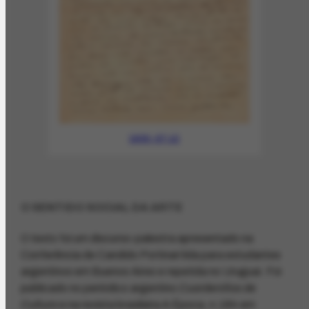
1930-07-12
O SENTIDO SOCIAL DA ARTE
O texto foi um discurso-palestra apresentado na
Conferência de Candido Portinari lida para estudantes
argentinos em Buenos Aires e repetida no Uruguai. Foi
publicado no periódico argentino
Cuardenillos de
C
ultura
e na revista brasileira A Época, n.184 em