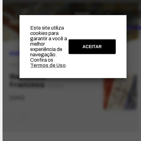
O Artista
Projeto Portin
Este site utiliza
cookies
para
garantir a você a
melhor
ACEITAR
experiência de
ACERVO
|
OBRAS
navegação.
Confira os
Termos de Uso
.
FCO-691
República
Francesa
ESTUDO
[1945]