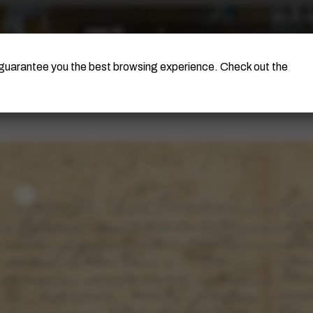
The Artist
Portinari Project
Certificati
o guarantee you the best browsing experience. Check out the