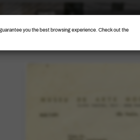
The Artist
Portinari Project
Certificati
o guarantee you the best browsing experience. Check out the