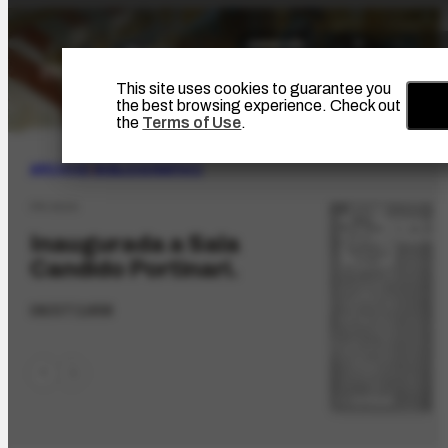
The Artist
Portinari P
This site uses cookies to guarantee you
the best browsing experience. Check out
the
Terms of Use
.
ARCHIVE
|
BIBLIOGRAPHIC
PR-5533
Inaugurada a Sala
Candido Portinari.
06/07/1958