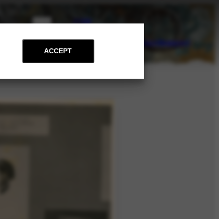
PT
EN
on
Archive
Art and Education
News
Contact
Support
ACCEPT