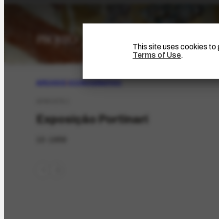
This site uses cookies t
Terms of Use
.
ARCHIVE
|
ICONOGRAPHIC
AFRH-678.1
Exposição Portinari
10-1959