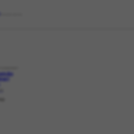
d
PRESERVATION
ITIONEVENT
sição
inari
1
59
ma