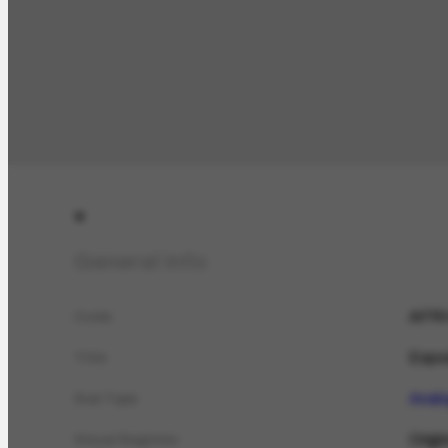
General Info
AFRH
Code
Expos
Title
Anal
Sub Type
Origi
Visual Register