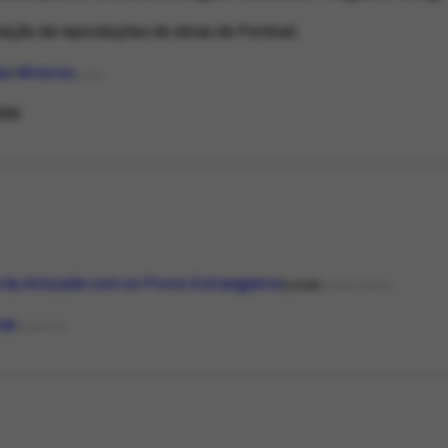
ição de reproduções de obras de Portinari.
ia
Moscou
PLACE
959
 da Amizade com os Povos Estrangeiros
Local
ORGANIZATION
nal
MEDIATYPE