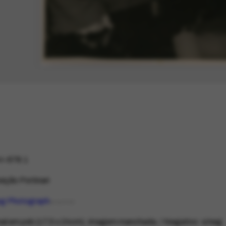
-678.1
ição Portinari
og Photograph
AFRHTYPE
nal em pxb (17,5 x 24cm), imagem manchada; / Negativo: s/neg.