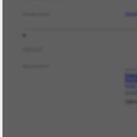
Goo
Preservation
About
About Event
EXHIB
Expo
Port
EX-142.
10/19
Infor