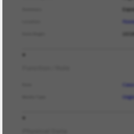
Expos
Summary
Rúss
Location
10/1
Date Begin
Function / Role
Casa
Role
Origi
Media Type
Physical Data