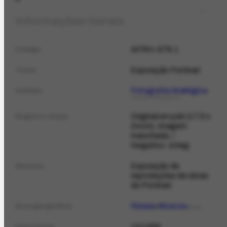
Informações Gerais
AFRH-678.1
Código
Exposição Portinari
Título
Fotografia Analógica
Subtipo
TIPO DE FOTOGRAFIA
Original em pxb (17,5 x
Registro visual
24cm), imagem
manchada; /
Negativo: s/neg.
Exposição de
Resumo
reproduções de obras
de Portinari.
Rússia
Moscou
Área geográfica
LOCAL
10/1959
Data Inicial