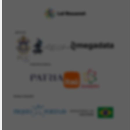
APOIO
PATROCÍNIO
REALIZAÇÂO