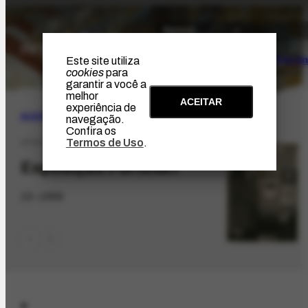
O Artista
Projeto Portin
Este site utiliza
cookies
para
garantir a você a
melhor
ACEITAR
experiência de
ACERVO
|
ICONOGRÁFICO
navegação.
Confira os
Termos de Uso
.
AFRH-678.1
Exposição Portinari
10-1959