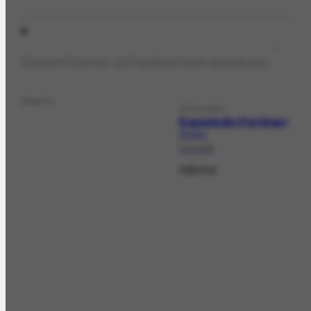
Descritores (citados/retratados)
Evento
EXPOSIÇÃO
Exposição Portinari
EX-142.1
10/1959
Informa