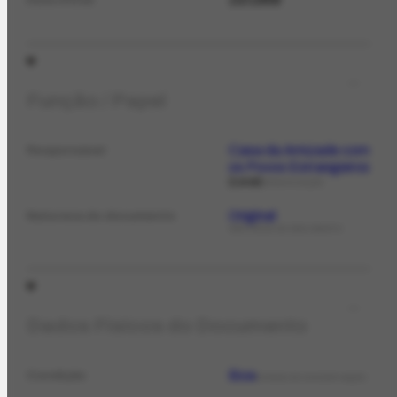
Função / Papel
Casa da Amizade com
Responsável
os Povos Estrangeiros
Local
ORGANIZAÇÃO
Original
Natureza do documento
NATUREZA DO DOCUMENTO
Dados Físicos do Documento
Boa
Condição
ESTADO DE CONSERVAÇÃO