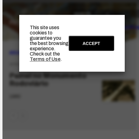
The Artist
Portinari Pro
This site uses
cookies to
guarantee you
the best browsing
ACCEPT
experience.
ARCHIVE
|
ICONOGRAPHIC
Check out the
Terms of Use
.
AFRH-3005.1
Painel no Monumento
Rodoviário
1960