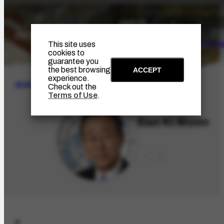
The Artist
Portinari Pro
This site uses
cookies to
guarantee you
the best browsing
ACCEPT
experience.
SEARCH
Check out the
Terms of Use
.
PES-10854
Ban Ki Moon