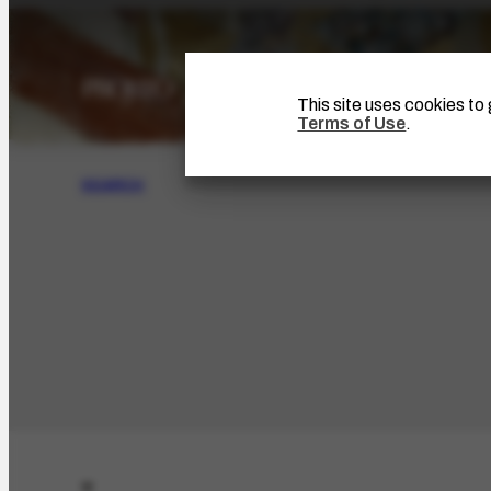
This site uses cookies t
Terms of Use
.
SEARCH