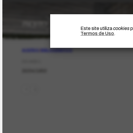
Este site utiliza
cookies
p
Termos de Uso
.
ACERVO
|
BIBLIOGRÁFICO
CO-4030.1
20/04/1953