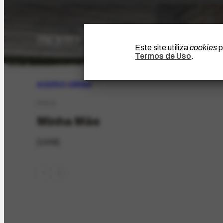
Este site utiliza
cookies
p
Termos de Uso
.
ACERVO
|
OBRAS
FCO-6
Minha Mãe
[1938]