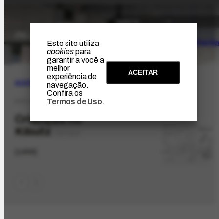
O Artista
Projeto Portin
Este site utiliza
cookies
para
garantir a você a
melhor
ACEITAR
experiência de
ACERVO
|
OBRAS
navegação.
Confira os
Termos de Uso
.
FCO-223
Crianças no
Kibutz
ESTUDO
[1956]