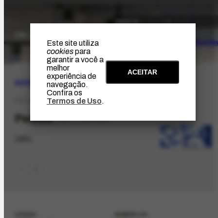
O Artista
Projeto Portin
Este site utiliza
cookies
para
garantir a você a
melhor
ACEITAR
experiência de
ACERVO
|
OBRAS
navegação.
Confira os
Termos de Uso
.
FCO-2496
Peixes
EXECUTADA PARA
1961
CÓDIGO
NÚMERO CR