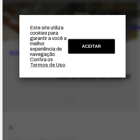
O Artista
Projeto Portin
Este site utiliza
cookies
para
garantir a você a
melhor
ACEITAR
experiência de
BUSCA
navegação.
Confira os
Termos de Uso
.
LOC-473
Rio Grande do Norte