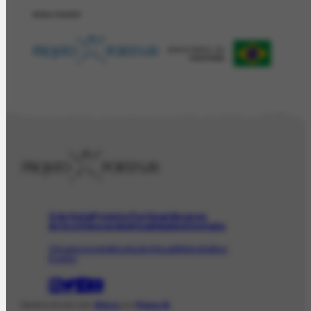
REALIZAÇÂO
O Artista
Projeto Portinari
Acervo
Arte e Educação
Atualidades
Contato
Obras
Iconográfico
AudioVisual
Bibliográfico
Evento
Desenvolvido com
Shiro
por
Plano B