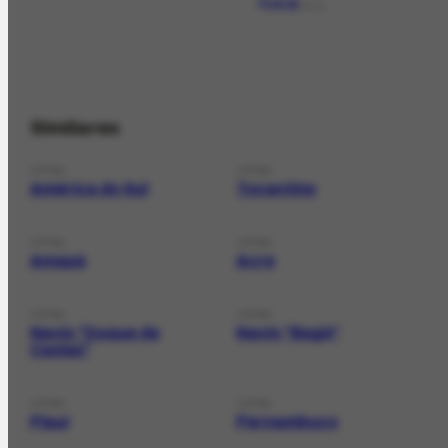
Natal
LOCAL
Similares
LOCAL
LOCAL
América do Sul
Tocantins
LOCAL
LOCAL
Amapá
Acre
LOCAL
LOCAL
Navio "Duque de
Navio "Bagé"
Caxias"
LOCAL
LOCAL
Piauí
Pernambuco