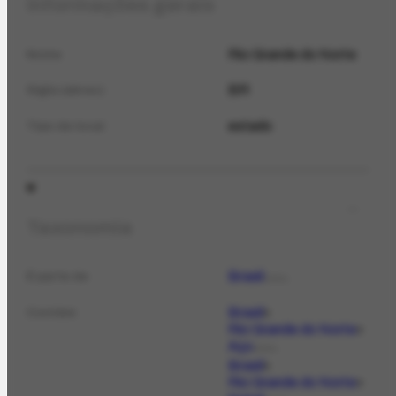
Informações gerais
Rio Grande do Norte
Nome
BR
Sigla (abrev.)
estado
Tipo de local
Taxonomia
Brasil
É parte de
LOCAL
Brasil
Contém
Rio Grande do Norte
Açu
LOCAL
Brasil
Rio Grande do Norte