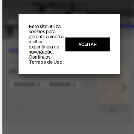
O Artista
Projeto Portin
Este site utiliza
cookies
para
garantir a você a
melhor
ACEITAR
experiência de
ACERVO
|
BIBLIOGRÁFICO
navegação.
Confira os
Termos de Uso
.
CO-5444.1
[08-08-1940]
download
download