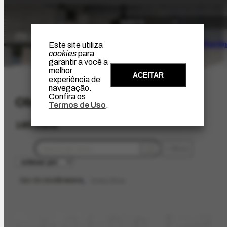
O Artista
Projeto Portin
Este site utiliza
cookies
para
garantir a você a
melhor
ACEITAR
experiência de
navegação.
Confira os
Obras
Termos de Uso
.
185 itens
filtros
tipo de obra
Gravura
limpar filtros